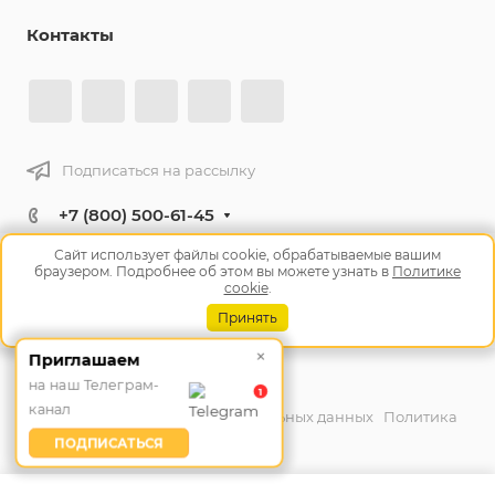
Контакты
Подписаться на рассылку
+7 (800) 500-61-45
Заказать звонок
Сайт использует файлы cookie, обрабатываемые вашим
браузером. Подробнее об этом вы можете узнать в
Политике
info@tm10.ru
cookie
.
Челябинск, ул. Героев Танкограда, 28П
Принять
×
Приглашаем
© 2026 ДСТ УРАЛ
на наш Телеграм-
1
канал
Согласие на обработку персональных данных
Политика
обработки персональных данных
ПОДПИСАТЬСЯ