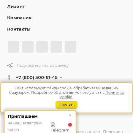
Лизинг
Компания
Контакты
Подписаться на рассылку
+7 (800) 500-61-45
Заказать звонок
Сайт использует файлы cookie, обрабатываемые вашим
браузером. Подробнее об этом вы можете узнать в
Политике
info@tm10.ru
cookie
.
Челябинск, ул. Героев Танкограда, 28П
Принять
×
Приглашаем
© 2026 ДСТ УРАЛ
на наш Телеграм-
1
канал
Согласие на обработку персональных данных
Политика