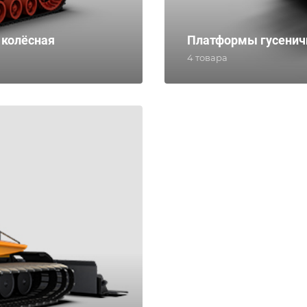
 колёсная
Платформы гусени
4 товара