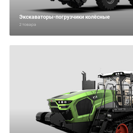
Экскаваторы-погрузчики колёсные
2 товара