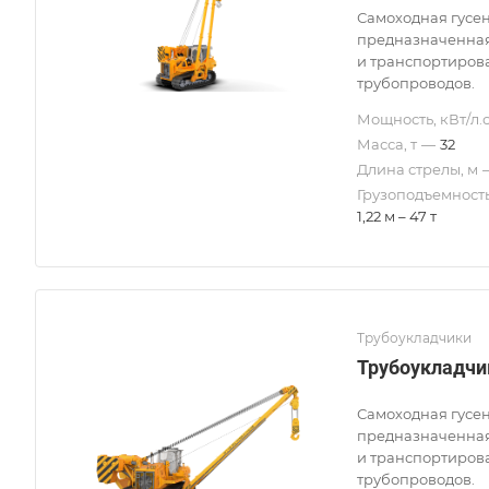
Самоходная гусе
предназначенная
и транспортиров
трубопроводов.
Мощность, кВт/л.с
Масса, т
—
32
Длина стрелы, м
Грузоподъемность
1,22 м – 47 т
Трубоукладчики
Трубоукладчи
Самоходная гусе
предназначенная
и транспортиров
трубопроводов.