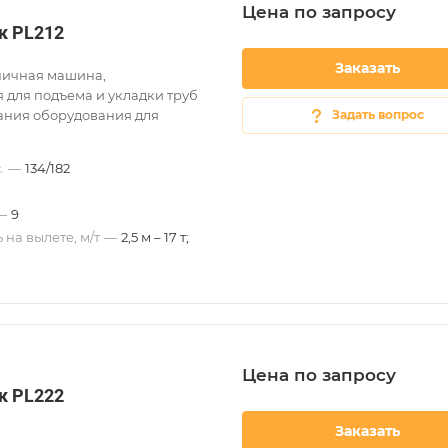
Цена по зап
р
осу
к PL212
Заказать
ничная машина,
 для подъема и укладки труб
ания оборудования для
Задать вопрос
.
—
134/182
—
9
 на вылете, м/т
—
2,5 м – 17 т;
Цена по зап
р
осу
к PL222
Заказать