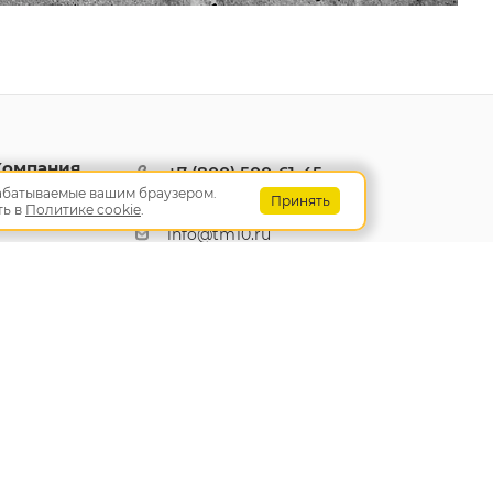
Компания
+7 (800) 500-61-45
рабатываемые вашим браузером.
Заказать звонок
Принять
ть в
Политике cookie
.
info@tm10.ru
Челябинск, ул. Героев Танкограда,
28П
нальных данных
Политика обработки персональных данных