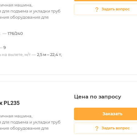
ничная машина,
Задать вопрос
 для подъема и укладки труб
ания оборудования для
.
—
176/240
—
9
 на вылете, м/т
—
2,5 м – 22,4 т;
Цена по зап
р
осу
к PL235
Заказать
ничная машина,
 для подъема и укладки труб
ания оборудования для
Задать вопрос