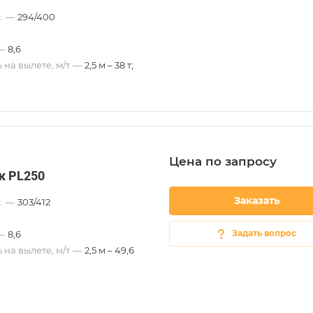
.
—
294/400
—
8,6
 на вылете, м/т
—
2,5 м – 38 т;
Цена по зап
р
осу
к PL250
Заказать
.
—
303/412
Задать вопрос
—
8,6
 на вылете, м/т
—
2,5 м – 49,6