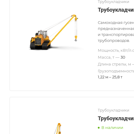
Трубоукладчики
Трубоукладчи
Самоходная гусе
предназначенная
и транспортиров
трубопроводов.
Мощность, кВт/л.с
Масса, т
—
30
Длина стрелы, м
Грузоподъемность
1,22 м – 25,8 т
Трубоукладчики
Трубоукладчи
В наличии