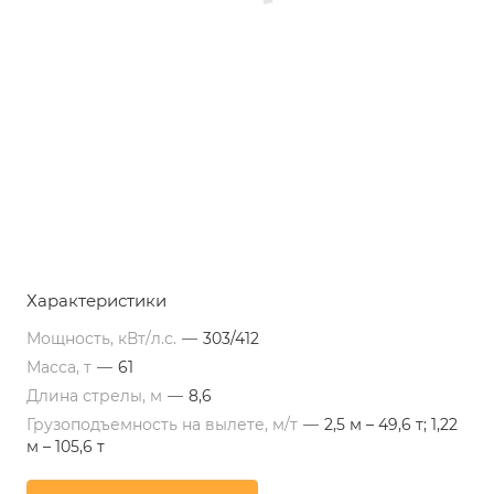
Характеристики
Мощность, кВт/л.с.
—
303/412
Масса, т
—
61
Длина стрелы, м
—
8,6
Грузоподъемность на вылете, м/т
—
2,5 м – 49,6 т; 1,22
м – 105,6 т