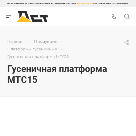
—
—
Главная
Продукция
—
Платформы гусеничные
Гусеничная платформа МТС15
Гусеничная платформа
МТС15