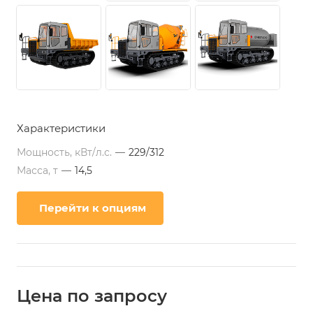
Характеристики
Мощность, кВт/л.с.
—
229/312
Масса, т
—
14,5
Перейти к опциям
Цена по зап
р
осу