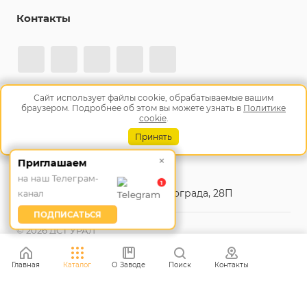
Контакты
Сайт использует файлы cookie, обрабатываемые вашим
Подписаться на рассылку
браузером. Подробнее об этом вы можете узнать в
Политике
cookie
.
+7 (800) 500-61-45
Принять
Заказать звонок
×
Приглашаем
info@tm10.ru
на наш Телеграм-
1
Челябинск, ул. Героев Танкограда, 28П
канал
ПОДПИСАТЬСЯ
© 2026 ДСТ УРАЛ
Согласие на обработку персональных данных
Политика
Главная
Каталог
О Заводе
Поиск
Контакты
обработки персональных данных