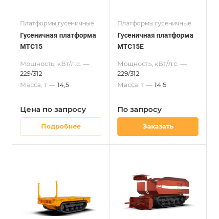
Платформы гусеничные
Платформы гусеничные
Гусеничная платформа
Гусеничная платформа
МТС15
МТС15Е
Мощность, кВт/л.с.
—
Мощность, кВт/л.с.
—
229/312
229/312
Масса, т
—
14,5
Масса, т
—
14,5
Цена по зап
р
осу
По зап
р
осу
Подробнее
Заказать