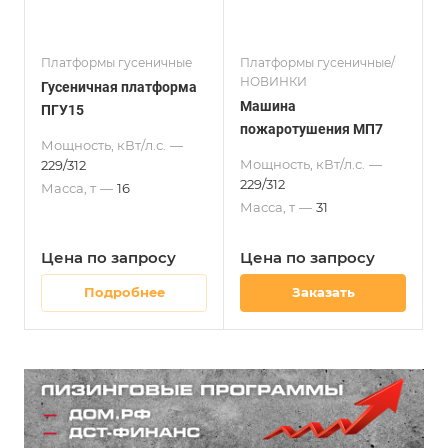
Платформы гусеничные
Платформы гусеничные/
НОВИНКИ
Гусеничная платформа
Машина
ПГУ15
пожаротушения МП7
Мощность, кВт/л.с.
—
Мощность, кВт/л.с.
—
229/312
229/312
Масса, т
—
16
Масса, т
—
31
Цена по зап
р
осу
Цена по зап
р
осу
Подробнее
Заказать