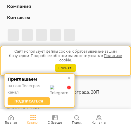
Компания
Контакты
Сайт использует файлы cookie, обрабатываемые вашим
Подписаться на рассылку
браузером. Подробнее об этом вы можете узнать в
Политике
cookie
.
+7 (800) 500-61-45
Принять
Заказать звонок
×
Приглашаем
info@tm10.ru
на наш Телеграм-
1
Челябинск, ул. Героев Танкограда, 28П
канал
ПОДПИСАТЬСЯ
© 2026 ДСТ УРАЛ
Согласие на обработку персональных данных
Политика
Главная
Каталог
О Заводе
Поиск
Контакты
обработки персональных данных